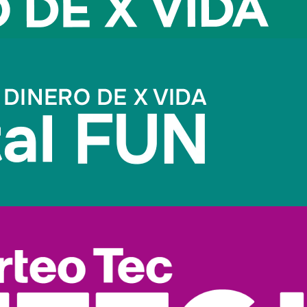
nos negocios son sus mismos propietarios, ya que se resisten a
os los procesos y tareas de tu negocio, para que puedas abrirle
tratégica, la mercadotecnia y las finanzas puede llegar a tu org
nte a estos personas a tu nómina. Puedes considerar contratos
críticas y, también, que diferentes tareas en las que no eres un
o -aunque sea pequeño- que te acompaña con un alto nivel de c
ma de formación, que actualice los conocimientos de los traba
nstitución educativa -aunque sería lo mejor-; puedes capacitart
laboralmente a la par que lo haces tú como emprendedor y que
ias y rentabilidad de tu negocio crezcan, debes evaluar mejora
 que tu negocio pueda seguir creciendo.
a tu público
i monótona. Al contrario, se caracteriza por el dinamismo y la
s clientes y sus problemas y preocupaciones.
grames y lideres investigaciones y análisis de mercado, orient