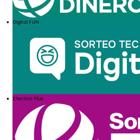
Muchas veces las limitaciones de los pequeños y media
profesionales en distintas áreas básicas.
Ya es hora de que dejes de absorber absolutamente tod
Digital FUN
pueden ser de gran ayuda.
El apoyo de especialistas en áreas como la gerencia es
puntuales e independientes, o incorporando formalme
Lo importante es que te nutras de visiones objetivas y 
prepararon para hacerlas.
Por otro lado, si ya cuentas con un equipo de trabaj
Un aspecto clave para crecer es contar con un progra
diferentes áreas. No tiene que ser realizado en una i
existen o incluso, en plataformas como YouTube.
Básicamente, se trata de que tus empleados crezcan 
Considera además que, conforme los índices de gananc
en buena parte, depende de su compromiso y esfuerzo
Efectivo Plus
4. Conoce mejor 
La gestión de negocios en esta época no es estática n
elementos externos a la empresa, como los potenciale
Como propietario de un negocio, es importante que pro