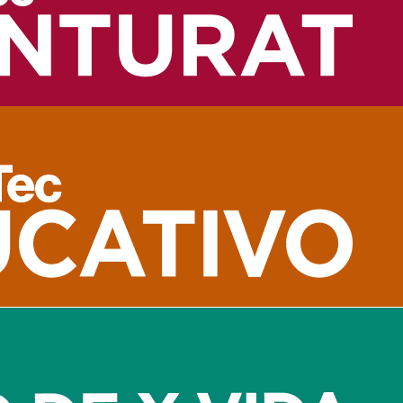
tros recursos técnicos, también es indispensable que te preocup
 y efectividad.
anificación anual
s soñarlo y pensarlo. También es importante que lo plasmes c
y sólido, contemplando todas las áreas de interés de tu negocio,
ra cada área, así como presupuestos y recursos orientados a la
ciero, es la proyección. Desde hoy debes empezar a analizar y 
ta las características del entorno y de la economía del país.
ofesionales