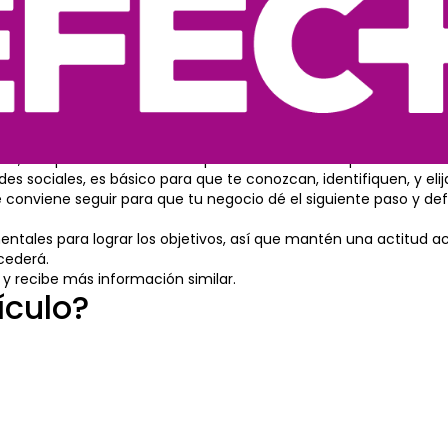
 ello, saber de qué manera abordarlo, ayudarlo y cautivarlo.
icionamiento en el m
i te esfuerzas por mejorar su posicionamiento en los medios dig
ntan grandes aliados para las empresas que los colocan tan solo 
 participación de mercado, uno de tus objetivos prioritarios de
nico, independientemente del producto o servicio que comercia
es sociales, es básico para que te conozcan, identifiquen, y elij
 conviene seguir para que tu negocio dé el siguiente paso y de
ales para lograr los objetivos, así que mantén una actitud act
cederá.
 y recibe más información similar.
ículo?