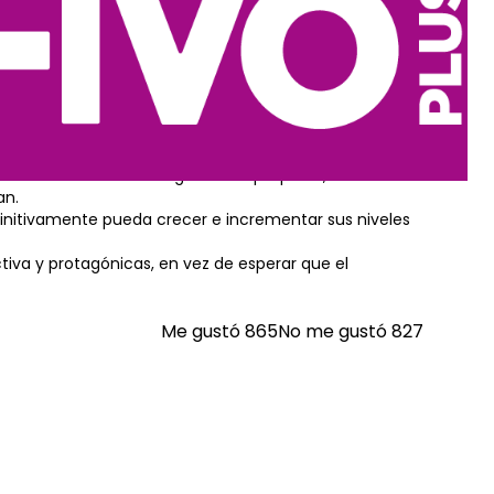
undo digital
itales.
a unos pocos clics de millones o miles de usuarios.
be ser posicionar tu marca dentro del mundo digital, y
lices. Aun cuando tu negocio sea pequeño, su
an.
finitivamente pueda crecer e incrementar sus niveles
iva y protagónicas, en vez de esperar que el
Me gustó
865
No me gustó
827