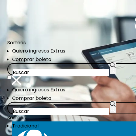
Pasar
al
contenido
principal
Sorteos
CTA
Quiero ingresos Extras
Links
Comprar boleto
CTA
Quiero ingresos Extras
Links
Comprar boleto
Sorteos
Tradicional