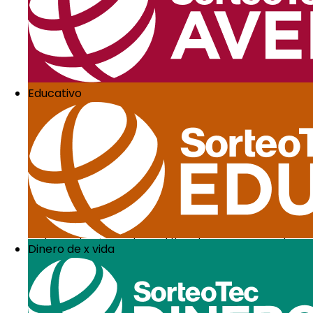
administrativas.
Si en tu negocio se utilizan herramientas, equipos y o
menos eficaz que tu competencia en cuanto a rapidez
2. Realiza una pl
Educativo
Para que tu negocio crezca rápidamente no solo debe
maestra.
Por ese motivo, procura realizar un plan anual amplio 
Ventas
Marketing
Logística
Talento humano
Finanzas
Establece planes de mejora y crecimiento concretos pa
Otro aspecto clave, específicamente en el plano finan
las ventas, los costos y el flujo de caja en general.
Dinero de x vida
Cuando realices estas proyecciones, toma muy en cuen
Esto nos lleva a otro consejo, así que, ¡sigue leyendo!
3. Trabaja con pr