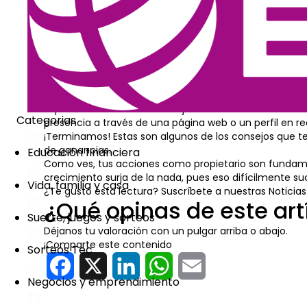
realmente conocer a tu público objetivo y, con base en
5. Trabaja el pos
Te sorprenderá lo rápido que puede crecer tu negocio s
En la actualidad, Internet y las redes sociales represe
Si deseas que tu negocio se expanda y tenga una mayor
explorar al máximo las ventajas del comercio electró
Categorias
presencia a través de una página web o un perfil en red
¡Terminamos! Estas son algunos de los consejos que te
de ganancias.
Educación financiera
Como ves, tus acciones como propietario son fundament
crecimiento surja de la nada, pues eso difícilmente su
Vida, familia y casa
¿Te gustó esta lectura? Suscríbete a nuestras Noticias
¿Qué opinas de este art
Suerte, juegos y sorteos
Déjanos tu valoración con un pulgar arriba o abajo.
¡Comparte este contenido
Sorteos Tec
Facebook
X
LinkedIn
WhatsApp
Email
Negocios y emprendimiento