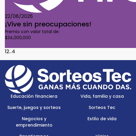
22/08/2026
¡Vive sin preocupaciones!
Premio con valor total de:
$34,000,000
Conoce Más
1
2
...
4
Footer
Menu
Logo
Educación financiera
Vida, familia y casa
Suerte, juegos y sorteos
Sorteos Tec
Negocios y
Estilo de vida
emprendimiento