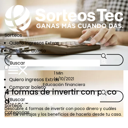
Pasar
al
contenido
principal
Sorteos
CTA
Quiero ingresos Extras
Links
Comprar boleto
1 Min
CTA
Quiero ingresos Extras
14/10/2021
Educación financiera
Links
Comprar boleto
4 formas de invertir con poco
dinero
Sorteos
Descubre 4 formas de invertir con poco dinero y cuáles
Categorias
son las ventajas y los beneficios de hacerlo desde tu casa.