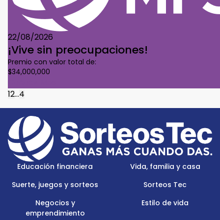
22/08/2026
¡Vive sin preocupaciones!
Premio con valor total de:
$34,000,000
Conoce Más
1
2
...
4
Footer
Menu
Logo
Educación financiera
Vida, familia y casa
Suerte, juegos y sorteos
Sorteos Tec
Negocios y
Estilo de vida
emprendimiento