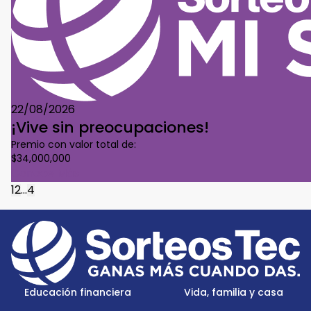
22/08/2026
¡Vive sin preocupaciones!
Premio con valor total de:
$34,000,000
Conoce Más
1
2
...
4
Footer
Menu
Logo
Educación financiera
Vida, familia y casa