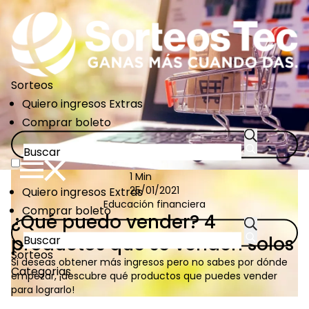
Pasar
al
contenido
principal
Sorteos
CTA
Quiero ingresos Extras
Links
Comprar boleto
1 Min
CTA
Quiero ingresos Extras
25/01/2021
Educación financiera
Links
Comprar boleto
¿Qué puedo vender? 4
productos que se venden solos
Sorteos
Si deseas obtener más ingresos pero no sabes por dónde
Categorias
empezar, ¡descubre qué productos que puedes vender
para lograrlo!