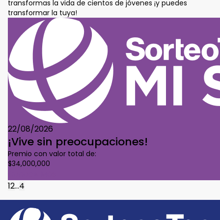
transformas la vida de cientos de jóvenes ¡y puedes
transformar la tuya!
22/08/2026
¡Vive sin preocupaciones!
Premio con valor total de:
$34,000,000
Conoce Más
1
2
...
4
Footer