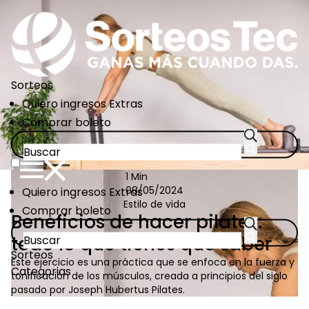
Pasar
al
contenido
principal
Sorteos
CTA
Quiero ingresos Extras
Links
Comprar boleto
1 Min
CTA
Quiero ingresos Extras
08/05/2024
Estilo de vida
Links
Comprar boleto
Beneficios de hacer pilates:
todo lo que tienes que saber
Sorteos
Este ejercicio es una práctica que se enfoca en la fuerza y
Categorias
tonificación de los músculos, creada a principios del siglo
pasado por Joseph Hubertus Pilates.