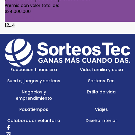
Premio con valor total de:
$34,000,000
Conoce Más
1
2
...
4
Footer
Menu
Logo
Educación financiera
Vida, familia y casa
Suerte, juegos y sorteos
Sorteos Tec
Negocios y
Estilo de vida
emprendimiento
Pasatiempos
Viajes
Colaborador voluntario
Diseño interior
Redes
Sociales