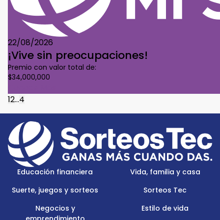
22/08/2026
¡Vive sin preocupaciones!
Premio con valor total de:
$34,000,000
Conoce Más
1
2
...
4
Footer
Menu
Logo
Educación financiera
Vida, familia y casa
Suerte, juegos y sorteos
Sorteos Tec
Negocios y
Estilo de vida
emprendimiento