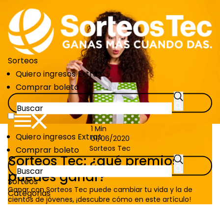
Pasar
al
contenido
principal
Sorteos
CTA
Quiero ingresos Extras
Links
Comprar boleto
1 Min
CTA
Quiero ingresos Extras
01/06/2020
Links
Sorteos Tec
Comprar boleto
Sorteos Tec: ¿qué premios
puedes ganar?
Sorteos
Ganar con Sorteos Tec puede cambiar tu vida y la de
Categorias
cientos de jóvenes, ¡descubre cómo en este artículo!