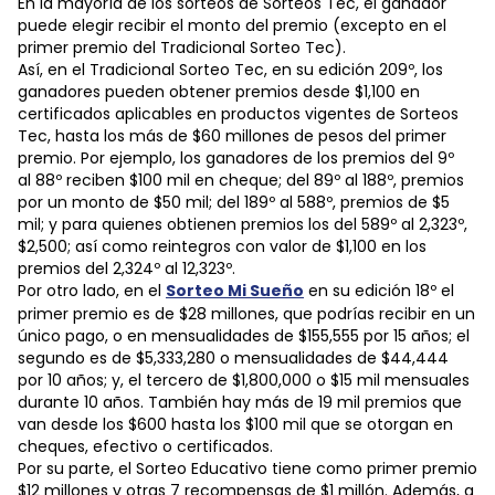
En la mayoría de los sorteos de Sorteos Tec, el ganador
puede elegir recibir el monto del premio (excepto en el
primer premio del Tradicional Sorteo Tec).
Así, en el Tradicional Sorteo Tec, en su edición 209º, los
ganadores pueden obtener premios desde $1,100 en
certificados aplicables en productos vigentes de Sorteos
Tec, hasta los más de $60 millones de pesos del primer
premio. Por ejemplo, los ganadores de los premios del 9º
al 88º reciben $100 mil en cheque; del 89º al 188º, premios
por un monto de $50 mil; del 189º al 588º, premios de $5
mil; y para quienes obtienen premios los del 589º al 2,323º,
$2,500; así como reintegros con valor de $1,100 en los
premios del 2,324º al 12,323º.
Por otro lado, en el
Sorteo Mi Sueño
en su edición 18º el
primer premio es de $28 millones, que podrías recibir en un
único pago, o en mensualidades de $155,555 por 15 años; el
segundo es de $5,333,280 o mensualidades de $44,444
por 10 años; y, el tercero de $1,800,000 o $15 mil mensuales
durante 10 años. También hay más de 19 mil premios que
van desde los $600 hasta los $100 mil que se otorgan en
cheques, efectivo o certificados.
Por su parte, el Sorteo Educativo tiene como primer premio
$12 millones y otras 7 recompensas de $1 millón. Además, a