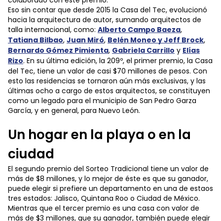
colaborado con este premio.
Eso sin contar que desde 2015 la Casa del Tec, evolucionó
hacia la arquitectura de autor, sumando arquitectos de
talla internacional, como:
Alberto Campo Baeza
,
Tatiana Bilbao
,
Juan Miró
,
Belén Moneo y Jeff Brock
,
Bernardo Gómez Pimienta
,
Gabriela Carrillo
y
Elías
Rizo
. En su última edición, la 209º, el primer premio, la Casa
del Tec, tiene un valor de casi $70 millones de pesos. Con
esto las residencias se tornaron aún más exclusivas, y las
últimas ocho a cargo de estos arquitectos, se constituyen
como un legado para el municipio de San Pedro Garza
García, y en general, para Nuevo León.
Un hogar en la playa o en la
ciudad
El segundo premio del Sorteo Tradicional tiene un valor de
más de $8 millones, y lo mejor de éste es que su ganador,
puede elegir si prefiere un departamento en una de estaos
tres estados: Jalisco, Quintana Roo o Ciudad de México.
Mientras que el tercer premio es una casa con valor de
más de $3 millones, que su ganador, también puede elegir