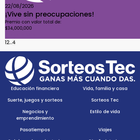
22/08/2026
¡Vive sin preocupaciones!
Premio con valor total de:
$34,000,000
Conoce Más
1
2
...
4
Footer
Menu
Logo
Educación financiera
Vida, familia y casa
Suerte, juegos y sorteos
Sorteos Tec
Negocios y
Estilo de vida
emprendimiento
Pasatiempos
Viajes