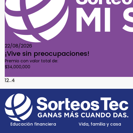
22/08/2026
¡Vive sin preocupaciones!
Premio con valor total de:
$34,000,000
Conoce Más
1
2
...
4
Footer
Menu
Logo
Educación financiera
Vida, familia y casa