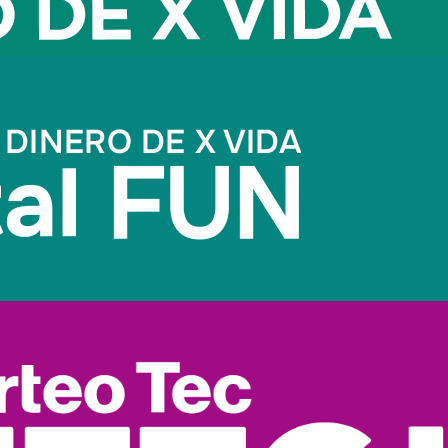
anciera. En distintas culturas orientales se asocian con prosper
 y superación de obstáculos.
erpo, mente y espíritu.
nto continuo.
conómica.
 en distintas culturas
, asociado con liderazgo, autoridad y éxi
una comparten una característica esencial: representan cualid
mbolizan protección
 diseñados para proteger y mantener armonía. Entre los más r
ma