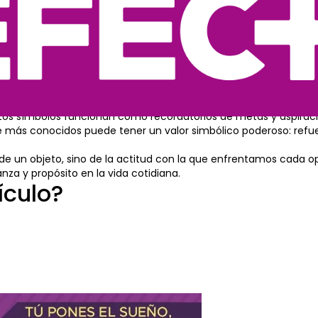
quilibrio, fortaleza interior y bendiciones.
a)
sitiva y protección ante influencias negativas.
a suerte utilizados como amuletos que, además de atraer fortu
icado
muestran cómo distintas culturas han intentado representa
estos símbolos funcionan como recordatorios de metas y aspirac
rte más conocidos puede tener un valor simbólico poderoso: refu
de un objeto, sino de la actitud con la que enfrentamos cada o
nza y propósito en la vida cotidiana.
ículo?