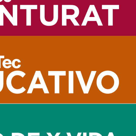
as. Algunos nacieron en Asia, otros en Europa o Medio Oriente, p
raen fortuna y pro
ancia, éxito y crecimiento. A continuación, se presentan 10 símb
s
n emblema de prosperidad y protección. Cada hoja se asocia con 
pa hacia arriba
abiduría, fuerza y estabilidad. Cuando la trompa apunta hacia arr
Maneki-neko)
a simboliza prosperidad y éxito comercial. Es común verlo en ne
ortunidades. Se relaciona con crecimiento personal y desbloq