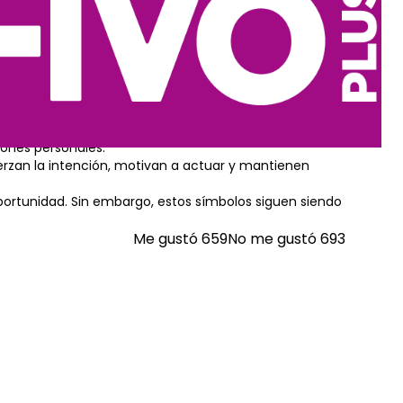
na, buscan preservar estabilidad emocional y
r deseos universales: prosperidad, seguridad,
iones personales.
erzan la intención, motivan a actuar y mantienen
portunidad. Sin embargo, estos símbolos siguen siendo
Me gustó
659
No me gustó
693