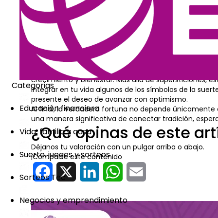
Es un símbolo de protección y bienestar. Se asocia con e
Puño de la Suerte (Hig
Utilizado como gesto o amuleto, simboliza intención po
Estos elementos forman parte de los símbolos de buen
energética.
En conjunto, los
10 símbolos de la suerte y su signif
crecimiento y bienestar. Más allá de supersticiones, 
Categorias
Integrar en tu vida algunos de los símbolos de la sue
presente el deseo de avanzar con optimismo.
Educación financiera
Al final, la verdadera fortuna no depende únicamente 
una manera significativa de conectar tradición, espera
¿Qué opinas de este art
Vida, familia y casa
Déjanos tu valoración con un pulgar arriba o abajo.
Suerte, juegos y sorteos
¡Comparte este contenido
Facebook
X
LinkedIn
WhatsApp
Email
Sorteos Tec
Negocios y emprendimiento