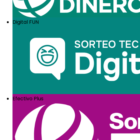
Simbolizan flujo económico constante y estabilidad fin
6. Pez koi
Digital FUN
En la tradición asiática, simboliza perseverancia, éxito
7. Árbol de la vida
Representa equilibrio, crecimiento y conexión entre cu
8. Bambú
Asociado con flexibilidad, fortaleza interior y crecimie
9. Ranas de la fortuna
En la cultura china, simbolizan riqueza y protección e
10. Dragón oriental
Es uno de los principales
símbolos de riqueza y poder
Efectivo Plus
Estos 10 símbolos tradicionales asociados con la fort
determinación.
¿Qué amuletos si
Además de atraer prosperidad, muchos símbolos están
Hamsa o Mano de Fáti