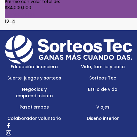
Premio con valor total de:
$34,000,000
Conoce Más
1
2
...
4
Footer
Menu
Logo
Educación financiera
Vida, familia y casa
Suerte, juegos y sorteos
Sorteos Tec
Negocios y
Estilo de vida
emprendimiento
Pasatiempos
Viajes
Colaborador voluntario
Diseño interior
Redes
Sociales