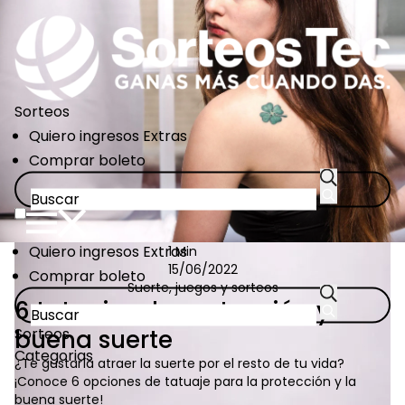
Pasar
al
contenido
principal
Sorteos
CTA
Quiero ingresos Extras
Links
Comprar boleto
CTA
Quiero ingresos Extras
1 Min
Links
15/06/2022
Comprar boleto
Suerte, juegos y sorteos
6 tatuajes de protección y
Sorteos
buena suerte
Categorias
¿Te gustaría atraer la suerte por el resto de tu vida?
¡Conoce 6 opciones de tatuaje para la protección y la
buena suerte!