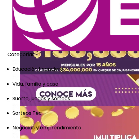
Categorias
Educación financiera
Vida, familia y casa
Suerte, juegos y sorteos
Sorteos Tec
Negocios y emprendimiento