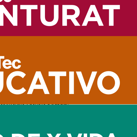
udas
ramente difícil, es necesario comprender que las deudas son el
s endeudamientos
 innecesarios
 con los gastos variables que realizas cada mes. Luego, verifica
o planes que no necesitas y ese dinero bien puede aumentar el 
 invertirlo y ponerlo a trabajar.
te brindan la oportunidad de invertir tu capital y recibir ases
cantidad fija de aho
én debes hacer lo mismo, pero con tus ingresos promedio por mes