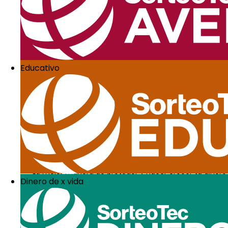
3. Elimina tus de
Aunque saldar deudas puede resultar una tarea verdade
financieros.
Algunas medidas en este sentido pueden ser:
Limitar el uso de las tarjetas de crédito
Educativo
Eliminar los gastos innecesarios
Crear un fondo de emergencia para evitar futuro
3. Elimina gastos
Para empezar, haz una lista con los gastos fijos y otra
puedes prescindir.
Es posible que tengas contratados algunos servicios 
4. Invierte
La mejor manera de proteger y hacer crecer tu dinero es
Dinero de x vida
Actualmente, existen muchas plataformas digitales que 
protegerlo de la inflación y la devaluación.
5. Establece una 
¿Recuerdas la lista de gastos fijos y variables? Tambi