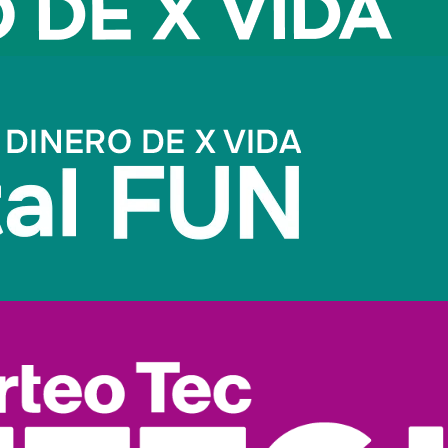
r un 20%
de los ingresos mensuales al ahorro.
ngresos
generar ingresos extras y aumentar el ahorro para
viajar en fam
cómo ahorrar para
viajar en familia
!
s de disfrutar tiempo en familia, te invitamos a leer:
¿Cómo pued
ículo?