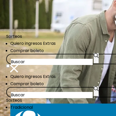
Pasar
al
contenido
principal
Sorteos
CTA
Quiero ingresos Extras
Links
Comprar boleto
CTA
Quiero ingresos Extras
Links
Comprar boleto
Sorteos
Tradicional