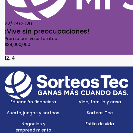
22/08/2026
¡Vive sin preocupaciones!
Premio con valor total de:
$34,000,000
Conoce Más
1
2
...
4
Footer
Menu
Logo
Educación financiera
Vida, familia y casa
Suerte, juegos y sorteos
Sorteos Tec
Negocios y
Estilo de vida
emprendimiento