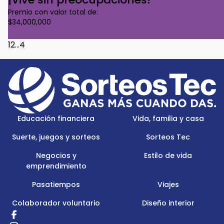
Premio con valor total de:
$34,000,000
Conoce Más
1
2
...
4
Footer
Menu
Logo
Educación financiera
Vida, familia y casa
Suerte, juegos y sorteos
Sorteos Tec
Negocios y
Estilo de vida
emprendimiento
Pasatiempos
Viajes
Colaborador voluntario
Diseño interior
Redes