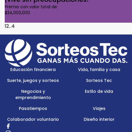
Premio con valor total de:
$34,000,000
Conoce Más
1
2
...
4
Footer
Menu
Logo
Educación financiera
Vida, familia y casa
Suerte, juegos y sorteos
Sorteos Tec
Negocios y
Estilo de vida
emprendimiento
Pasatiempos
Viajes
Colaborador voluntario
Diseño interior
Redes