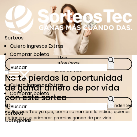
Pasar
al
contenido
principal
Sorteos
CTA
Quiero ingresos Extras
Links
Comprar boleto
1 Min
11/06/2025
Estilo de vida
No te pierdas la oportunidad
CTA
Quiero ingresos Extras
de ganar dinero de por vida
Links
Comprar boleto
con este sorteo
El Sorteo Dinero De X Vida es uno de los más sorprendentes
de
Sorteos Tec
ya que, como su nombre lo indica, quienes
Sorteos
obtienen sus primeros premios ganan de por vida.
Categorias