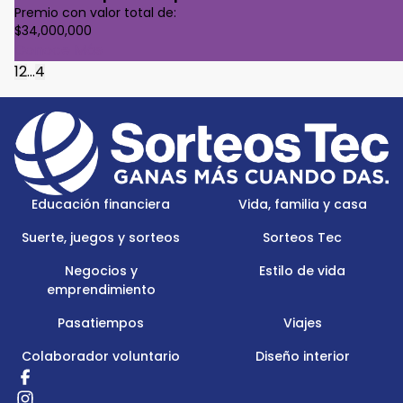
Premio con valor total de:
$34,000,000
Conoce Más
1
2
...
4
Footer
Menu
Logo
Educación financiera
Vida, familia y casa
Suerte, juegos y sorteos
Sorteos Tec
Negocios y
Estilo de vida
emprendimiento
Pasatiempos
Viajes
Colaborador voluntario
Diseño interior
Redes
Sociales