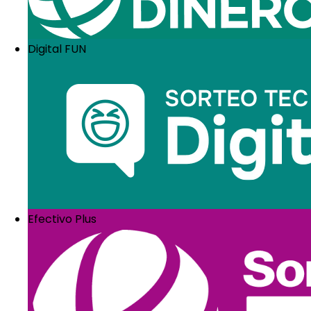
¡Comparte este contenido
Facebook
X
LinkedIn
WhatsApp
Email
Digital FUN
Efectivo Plus