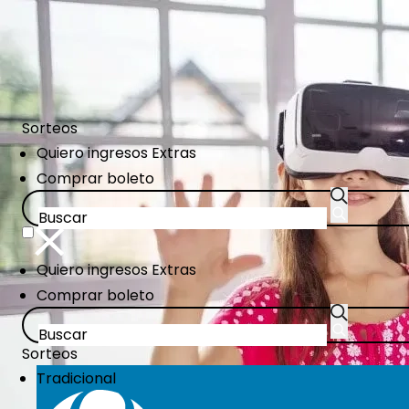
Pasar
al
contenido
principal
Sorteos
CTA
Quiero ingresos Extras
Links
Comprar boleto
CTA
Quiero ingresos Extras
Links
Comprar boleto
Sorteos
Tradicional