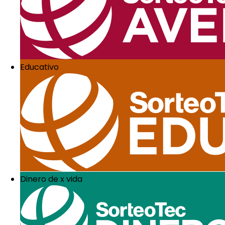
Esta posibilidad te la brinda el
Museo del Louvre
de Pa
También, esta experiencia interactiva permite conocer 
3. Museo Frida K
Sumergirse en el universo íntimo de la artista latino
virtual.
Educativo
El
Museo Frida Kahlo
de la Ciudad de México, también 
protagonistas, como Retrato de mi padre Wilhem Kahlo (
4. Museo del Pra
Se trata de uno de los museos más importantes de Espa
A través del recorrido virtual, podrás ver con tus hijo
Francisco de Goya y Doménikos Theotokópoulos (conoc
¡Muy bien! Ya conoces cuáles museos virtuales ofrecen
Como ves, si bien enfrentamos momentos complejos a n
¡Ánimo!
¿Te pareció interesante este material? Si quieres cono
Dinero de x vida
4 actividades para renovar tu hogar en familia
¿Qué opinas de este art
Déjanos tu valoración con un pulgar arriba o abajo.