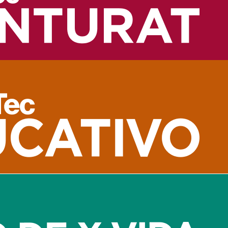
rís, donde da Vinci es ampliamente representado en los recorrido
antigüedades egipcias y visualizar los pasillos y característica
ahlo
americana más reconocida del mundo puede ser una experiencia ú
conocido como La Casa Azul, cuenta con un recorrido online en 
1952) y Viva la vida (1954).
do
ña y Europa, que posee más de 200 años de historia y cuenta c
s muchas de las obras clásicas, que tienen siglos de antigüedad y
ido como el Greco) son algunos de los artistas más representa
 interesantes recorridos, que puedes hacer junto a los pequeño
ivel global, también es una realidad es una época única para d
cer otras valiosas actividades que puedes hacer en familia, no t
ículo?