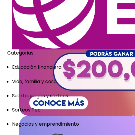
Categorias
Educación financiera
Vida, familia y casa
Suerte, juegos y sorteos
Sorteos Tec
Negocios y emprendimiento