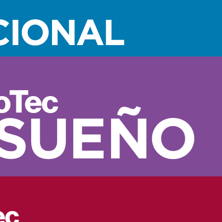
romueven el distanciamiento físico hacen que esta época sea 
1 Min
Estilo de vida
18/08/2020
s que puedes ver co
 sido alteradas, son quienes necesitan más atención y cariño e
uales.
corridos online que permiten conocer el arte y la historia que l
 museos virtuales que puedes visitar con tu familia.
cónicos son los siguientes:
as Artes
 ópera de Ciudad de México se empezó a construir en 1904 y fu
 Esta edificación goza de reconocimiento a nivel internacional.
 un recorrido virtual en que los visitantes pueden adentrarse, de
mo lo es el Museo Nacional de Arquitectura.
re
Gioconda, de Leonardo da Vinci. Reconocerla es una de esas act