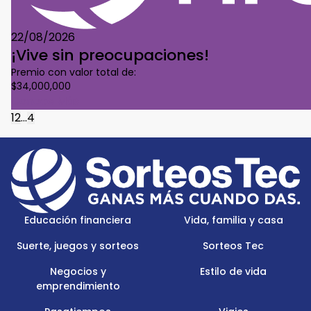
22/08/2026
¡Vive sin preocupaciones!
Premio con valor total de:
$34,000,000
Conoce Más
1
2
...
4
Footer
Menu
Logo
Educación financiera
Vida, familia y casa
Suerte, juegos y sorteos
Sorteos Tec
Negocios y
Estilo de vida
emprendimiento